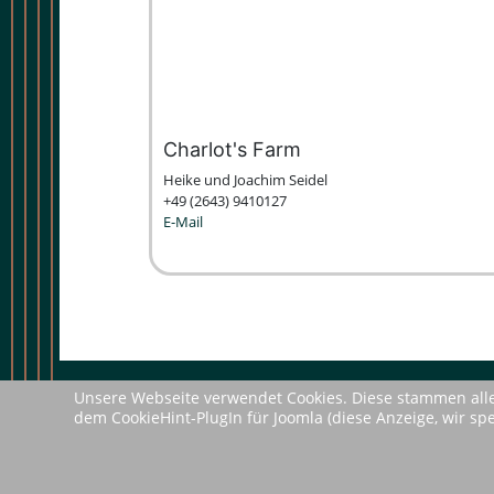
Charlot's Farm
Heike und Joachim Sei­del
+49 (2643) 9410127
E-Mail
Unsere Webseite verwendet Cookies. Diese stammen alle
© Charlot's Farm 2015 - 2026
dem CookieHint-PlugIn für Joomla (diese Anzeige, wir s